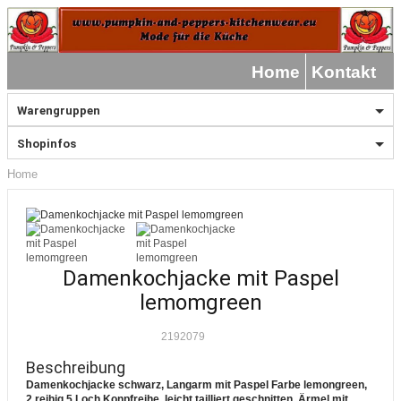
Home
Kontakt
Warengruppen
Shopinfos
Home
Damenkochjacke mit Paspel
lemomgreen
2192079
Beschreibung
Damenkochjacke schwarz, Langarm mit Paspel Farbe lemongreen,
2 reihig 5 Loch Konpfreihe, leicht tailliert geschnitten, Ärmel mit