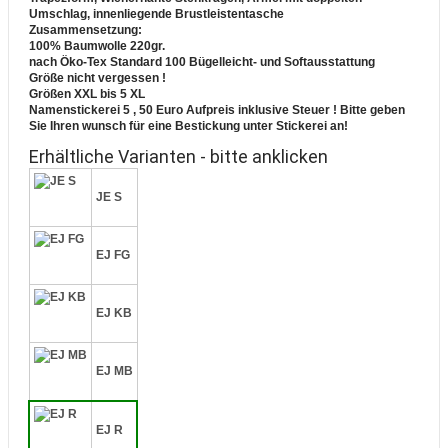
Umschlag, innenliegende Brustleistentasche
Zusammensetzung:
100% Baumwolle 220gr.
nach Öko-Tex Standard 100 Bügelleicht- und Softausstattung
Größe nicht vergessen !
Größen XXL bis 5 XL
Namenstickerei 5 , 50 Euro Aufpreis inklusive Steuer !
Bitte geben
Sie Ihren wunsch für eine Bestickung unter Stickerei an!
Erhältliche Varianten - bitte anklicken
JE S
EJ FG
EJ KB
EJ MB
EJ R